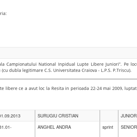
La senioare, echipa CSU Craiov
obținut medalia de aur și titlu
pregătire și stabilitatea rezult
La seniori, echipa CSU Craiova
urcat pe podium, cucerind med
Bilanțul CSU Craiova
Aur – Campionatul Național
Barkasz – Alexandru Blejd
Aur – Campionatul Naționa
Tudorache.
Bronz – Campionatul Națio
Blejdea.
Prin aceste rezultate – două ti
își consolidează poziția între
demonstrând forță colectiv
clasamentul pe echipe.