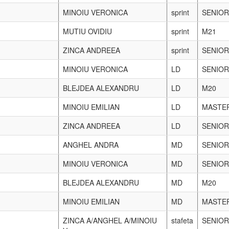
ria:
ala Campionatului National Inpidual Lupte Libere Juniori”. Pe locu
 (cu dubla legitimare C.S. Universitatea Craiova - L.P.S. P.Triscu).