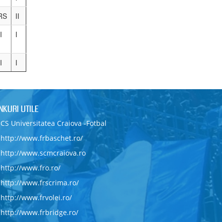
I
II
I
III
IV
I
VI
I
I
I
II
I
IV
IV
I
I
I
V
RS
II
I
I