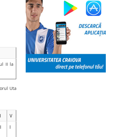
a formată din Andra Anghel și Alexia Tudorache a
l național pe echipe, confirmând nivelul ridicat de
atelor în ambele probe.
 alcătuită din Lucas Tamaș și Alexandru Blejdea a
alia de bronz în clasamentul pe echipe.
 de Ștafetă (seniori): Lucas Tamaș – Daniel
ea.
l pe Echipe (senioare): Andra Anghel – Alexia
nal pe Echipe (seniori): Lucas Tamaș – Alexandru
tluri naționale și o medalie de bronz – CSU Craiova
 cluburile de referință ale orientării românești,
ă în proba de ștafetă și competitivitate în
Citeste mai mult >>