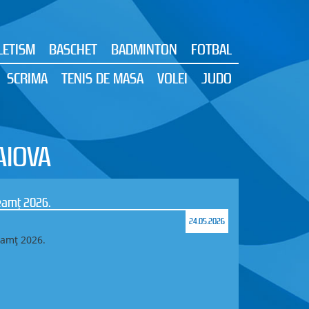
LETISM
BASCHET
BADMINTON
FOTBAL
SCRIMA
TENIS DE MASA
VOLEI
JUDO
AIOVA
tă și Campionatul Național pe Echipe la
13.05.2026
 aur și una de bronz la Campionatul Național de
l pe Echipe la Orientare
i), 8–10 mai 2026
 județul Maramureș, s-au desfășurat Campionatul