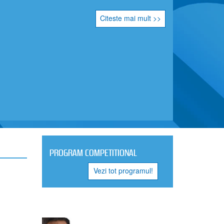
atul Național pe Echipe la Orientare, competiții
 de Orientare, în colaborare cu partenerii locali.
itatea de efort, cât și precizia deciziilor tehnice,
aramureșene.
ampioană națională la seniori
a Clubului Sportiv Universitatea Craiova au obținut
n proba de Ștafetă – seniori, în componența: Lucas
kasz (schimbul II) și Alexandru Blejdea (ultimul
o cursă echilibrată, cu schimburi consistente și
mând constanța în victoria finală și în medaliile de
.
e – sistem de clasament și podiumuri
chipe, sportivii concurează individual în două
ngă distanță. Pentru fiecare club, ordinea în
ma celor mai mici doi timpi cumulați (din ambele
 sportivi/sportive ai clubului. Formula pune accent
 pe consistența a doi sportivi în două competiții