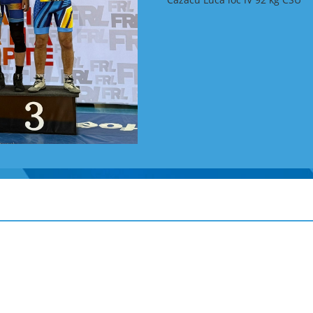
Național de Ștafetă și Campion
organizate de Federația Română
Traseele au solicitat atât capac
într-un teren specific zonei m
Aur la ștafetă – CSU Craiova, c
Sportivii secției de orientare 
titlul de Campioni Naționali î
Tamaș (schimbul I), Daniel Bar
schimb).
Echipa CSU Craiova a realizat 
control tehnic ridicat, transfor
aur ale Campionatului Național
Campionatul Național pe Echip
În Campionatul Național pe E
probe – medie distanță și lu
clasament este stabilită de su
probe), realizați de primii doi
pe performanța de vârf, dar și
diferite.