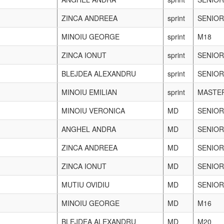
ANGHEL ANDRA
MD
SENIOR
MINOIU VERONICA
MD
SENIOR
BLEJDEA ALEXANDRU
MD
M20
MINOIU EMILIAN
MD
MASTE
ZINCA A/ANGHEL A/MINOIU
stafeta
SENIOR
V
ZINCA I/BARKASZ/MUTIU
stafeta
SENIOR
013
MINOIU VERONICA
SENIOR
ANGHEL ANDRA
SENIOR
MINOIU GEORGE
M16
BLEJDEA ALEXANDRU
M20
ZINCA IONUT
SENIOR