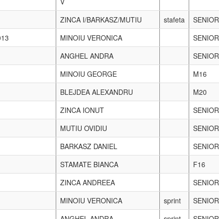
te libere ce a avut loc la Resita in perioada 22-24 mai 2009, lupta
-01.09.2013
SURUGIU CRISTIAN
JUNIOR
31.01-
ANGHEL ANDRA
sprint
SENIOR
MINOIU VERONICA
sprint
SENIOR
MUTIU OVIDIU
sprint
M21
ZINCA ANDREEA
sprint
SENIOR
MINOIU VERONICA
LD
SENIOR
BLEJDEA ALEXANDRU
LD
M20
MINOIU EMILIAN
LD
MASTE
ZINCA ANDREEA
LD
SENIOR