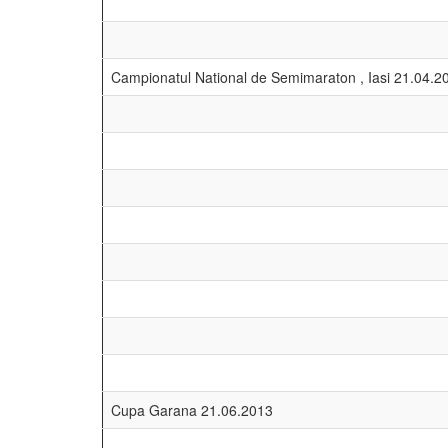
La Turneul International al Romaniei de juniori lup
Sebastian a reusit sa cucereasca medalia de bronz
2013
Finala Campionat de lupte pe plaja, Mangalia 30.08
Campionatele Nationale de Orientare - schi, Garana 
03.02.2013