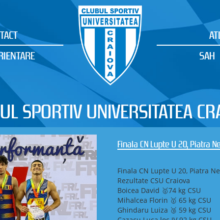
TACT
AT
RIENTARE
SAH
UL SPORTIV UNIVERSITATEA CR
Campionatul Național de Ștafe
Orientare
CSU Craiova – două medalii de
Ștafetă și Campionatul Naționa
Maramureș (Baia Sprie / Șișeșt
În perioada 8–10 mai 2026, în