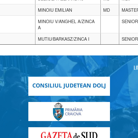
MUTIU OVIDIU
SENIOR
BARKASZ DANIEL
SENIOR
STAMATE BIANCA
F16
ZINCA ANDREEA
SENIOR
MINOIU VERONICA
sprint
SENIOR
ANGHEL ANDRA
sprint
SENIOR
ZINCA ANDREEA
sprint
SENIOR
MINOIU GEORGE
sprint
M18
ZINCA IONUT
sprint
SENIOR
BLEJDEA ALEXANDRU
sprint
SENIOR
MINOIU EMILIAN
sprint
MASTE
MINOIU VERONICA
MD
SENIOR