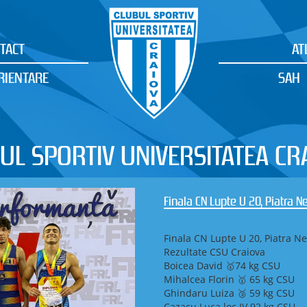
TACT
AT
RIENTARE
SAH
UL SPORTIV UNIVERSITATEA CR
Finala CN Lupte U 20, Piatra 
Finala CN Lupte U 20, Piatra N
Rezultate CSU Craiova
Boicea David 🥇74 kg CSU
Mihalcea Florin 🥇 65 kg CSU
Ghindaru Luiza 🥉 59 kg CSU
Cazacu Luca loc IV 92 kg CSU