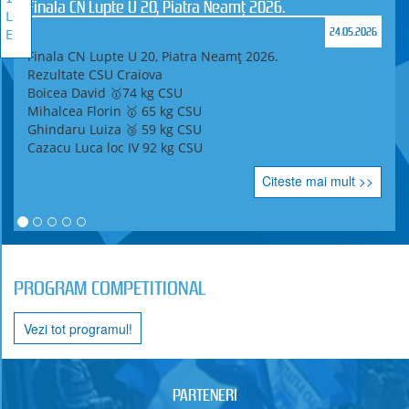
Finala CN Lupte U 20, Piatra Neamț 2026.
L
24.05.2026
E
Finala CN Lupte U 20, Piatra Neamț 2026.
Rezultate CSU Craiova
Boicea David 🥇74 kg CSU
Mihalcea Florin 🥇 65 kg CSU
Ghindaru Luiza 🥉 59 kg CSU
Cazacu Luca loc IV 92 kg CSU
Citeste mai mult >>
PROGRAM COMPETITIONAL
Vezi tot programul!
PARTENERI