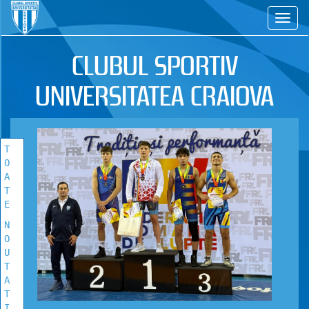
CS
TOATE
NOUTATILE
CLUBUL SPORTIV
Vezi toate stirile!
UNIVERSITATEA CRAIOVA
T
O
A
T
E
N
O
U
T
A
T
I