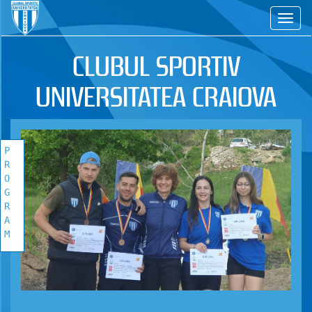
CS
CLUBUL SPORTIV
UNIVERSITATEA CRAIOVA
P
R
O
G
R
A
M
PROGRAM
COMPETITIONAL