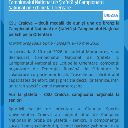
Campionatul Național de Ștafetă și Campionatul
Național pe Echipe la Orientare
13.05.2026
CSU Craiova – două medalii de aur și una de bronz la
Campionatul Național de Ștafetă și Campionatul Național
pe Echipe la Orientare
Maramureș (Baia Sprie / Șișești), 8–10 mai 2026
În perioada 8–10 mai 2026, în județul Maramureș, s-au
desfășurat Campionatul Național de Ștafetă și
Campionatul Național pe Echipe la Orientare, competiții
organizate de Federația Română de Orientare, în
colaborare cu partenerii locali. Traseele au solicitat atât
capacitatea de efort, cât și precizia deciziilor tehnice, într-
un teren specific zonei maramureșene.
Aur la ștafetă – CSU Craiova, campioană națională la
seniori
Sportivii secției de orientare a Clubului Sportiv
Universitatea Craiova au obținut titlul de Campioni
Naționali în proba de Ștafetă – seniori, în componența:
Lucas Tamaș (schimbul I), Daniel Barkasz (schimbul II) și