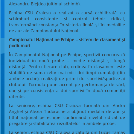
Alexandru Blejdea (ultimul schimb).
Echipa CSU Craiova a realizat o cursă echilibrată, cu
schimburi consistente și control tehnic ridicat,
transformând constanța în victoria finală și în medaliile
de aur ale Campionatului Național.
Campionatul Național pe Echipe – sistem de clasament și
podiumuri
În Campionatul Național pe Echipe, sportivii concurează
individual în două probe – medie distanță și lungă
distanță. Pentru fiecare club, ordinea în clasament este
stabilită de suma celor mai mici doi timpi cumulați (din
ambele probe), realizați de primii doi sportivi/sportive ai
clubului. Formula pune accent pe performanța de vârf,
dar și pe consistența a doi sportivi în două competiții
diferite.
La senioare, echipa CSU Craiova formată din Andra
Anghel și Alexia Tudorache a obținut medalia de aur și
titlul național pe echipe, confirmând nivelul ridicat de
pregătire și stabilitatea rezultatelor în ambele probe.
La seniori, echipa CSU Craiova alcătuită din Lucas Tamaș