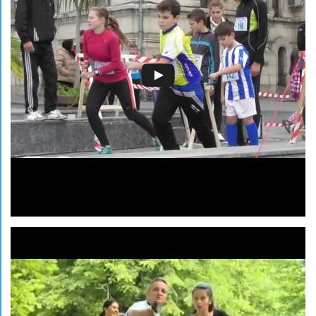
Alexandru Blej
Echipa CSU Cr
schimburi c
transformând c
de aur ale Ca
Campionatul N
podiumuri
În Campionatu
individual î
distanță. Pen
stabilită de 
ambele probe),
clubului. For
dar și pe con
diferite.
La senioare,
Anghel și Ale
titlul națion
pregătire și s
La seniori, e