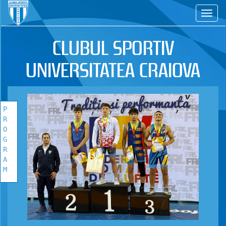
CS
CLUBUL SPORTIV
UNIVERSITATEA CRAIOVA
P
R
O
G
R
A
M
PROGRAM
COMPETITIONAL