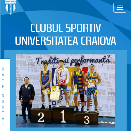
CS
TOATE
NOUTATILE
CLUBUL SPORTIV
Vezi toate stirile!
UNIVERSITATEA CRAIOVA
T
O
A
T
E
N
O
U
T
A
T
I