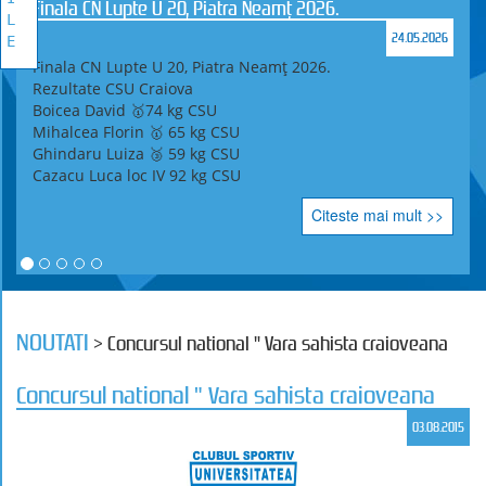
Finala CN Lupte U 20, Piatra Neamț 2026.
L
24.05.2026
E
Finala CN Lupte U 20, Piatra Neamț 2026.
Rezultate CSU Craiova
Boicea David 🥇74 kg CSU
Mihalcea Florin 🥇 65 kg CSU
Ghindaru Luiza 🥉 59 kg CSU
Cazacu Luca loc IV 92 kg CSU
Citeste mai mult >>
NOUTATI
> Concursul national " Vara sahista craioveana
Concursul national " Vara sahista craioveana
03.08.2015