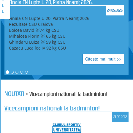
Finala CN Lupte U 20, Piatra Neamț 2026.
L
24.05.2026
E
Finala CN Lupte U 20, Piatra Neamț 2026.
Rezultate CSU Craiova
Boicea David 🥇74 kg CSU
Mihalcea Florin 🥇 65 kg CSU
Ghindaru Luiza 🥉 59 kg CSU
Cazacu Luca loc IV 92 kg CSU
Citeste mai mult >>
NOUTATI
> Vicecampioni nationali la badminton!
Vicecampioni nationali la badminton!
21.05.2012