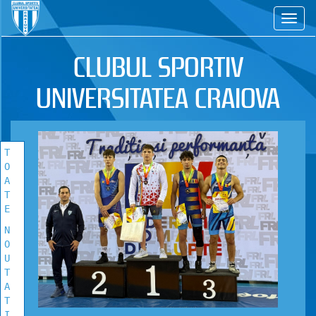
CS
TOATE
NOUTATILE
CLUBUL SPORTIV
Vezi toate stirile!
UNIVERSITATEA CRAIOVA
T
O
A
T
E
N
O
U
T
A
T
I