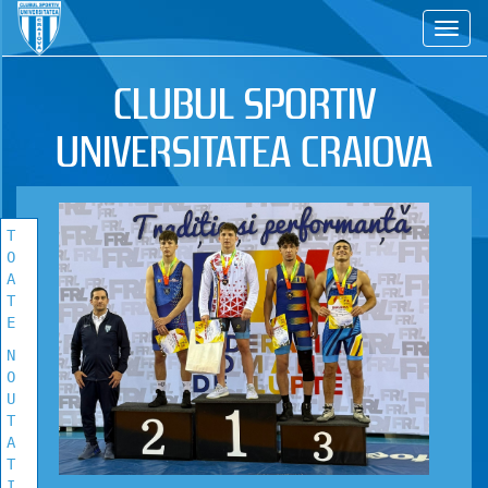
CS
TOATE
NOUTATILE
CLUBUL SPORTIV
Vezi toate stirile!
UNIVERSITATEA CRAIOVA
T
O
A
T
E
N
O
U
T
A
T
I