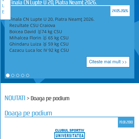
Finala CN Lupte U 20, Piatra Neamț 2026.
L
24.05.2026
E
Finala CN Lupte U 20, Piatra Neamț 2026.
Rezultate CSU Craiova
Boicea David 🥇74 kg CSU
Mihalcea Florin 🥇 65 kg CSU
Ghindaru Luiza 🥉 59 kg CSU
Cazacu Luca loc IV 92 kg CSU
Citeste mai mult >>
NOUTATI
> Doaga pe podium
Doaga pe podium
19.01.2010