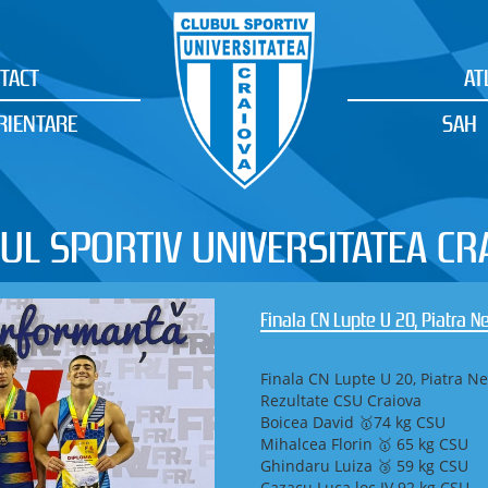
TACT
AT
RIENTARE
SAH
UL SPORTIV UNIVERSITATEA CR
Finala CN Lupte U 20, Piatra 
Finala CN Lupte U 20, Piatra N
Rezultate CSU Craiova
Boicea David 🥇74 kg CSU
Mihalcea Florin 🥇 65 kg CSU
Ghindaru Luiza 🥉 59 kg CSU
Cazacu Luca loc IV 92 kg CSU