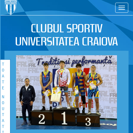
CS
TOATE
NOUTATILE
CLUBUL SPORTIV
Vezi toate stirile!
UNIVERSITATEA CRAIOVA
T
O
A
T
E
N
O
U
T
A
T
I