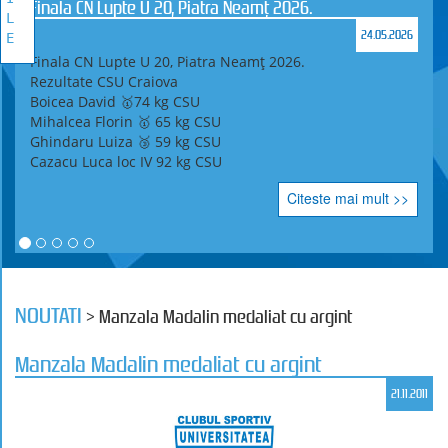
Finala CN Lupte U 20, Piatra Neamț 2026.
L
24.05.2026
E
Finala CN Lupte U 20, Piatra Neamț 2026.
Rezultate CSU Craiova
Boicea David 🥇74 kg CSU
Mihalcea Florin 🥇 65 kg CSU
Ghindaru Luiza 🥉 59 kg CSU
Cazacu Luca loc IV 92 kg CSU
Citeste mai mult >>
NOUTATI
> Manzala Madalin medaliat cu argint
Manzala Madalin medaliat cu argint
21.11.2011