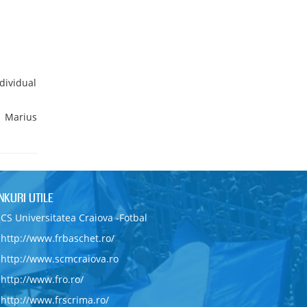
ndividual
ca Marius
INKURI UTILE
CS Universitatea Craiova -Fotbal
http://www.frbaschet.ro/
http://www.scmcraiova.ro
http://www.fro.ro/
http://www.frscrima.ro/