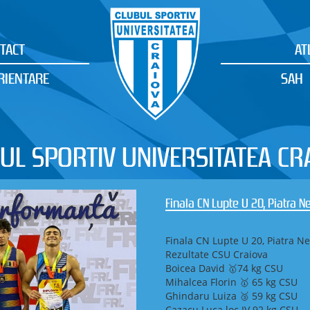
TACT
AT
RIENTARE
SAH
UL SPORTIV UNIVERSITATEA CR
Finala CN Lupte U 20, Piatra 
Finala CN Lupte U 20, Piatra N
Rezultate CSU Craiova
Boicea David 🥇74 kg CSU
Mihalcea Florin 🥇 65 kg CSU
Ghindaru Luiza 🥉 59 kg CSU
Cazacu Luca loc IV 92 kg CSU