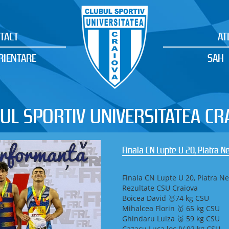
TACT
AT
RIENTARE
SAH
UL SPORTIV UNIVERSITATEA CR
Finala CN Lupte U 20, Piatra Ne
Finala CN Lupte U 20, Piatra Nea
Rezultate CSU Craiova
Boicea David 🥇74 kg CSU
Mihalcea Florin 🥇 65 kg CSU
Ghindaru Luiza 🥉 59 kg CSU
Cazacu Luca loc IV 92 kg CSU