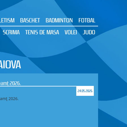
LETISM
BASCHET
BADMINTON
FOTBAL
SCRIMA
TENIS DE MASA
VOLEI
JUDO
AIOVA
amț 2026.
24.05.2026
mț 2026.