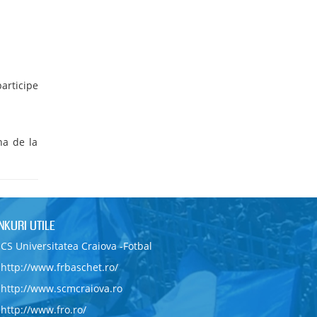
participe
na de la
INKURI UTILE
CS Universitatea Craiova -Fotbal
http://www.frbaschet.ro/
http://www.scmcraiova.ro
http://www.fro.ro/