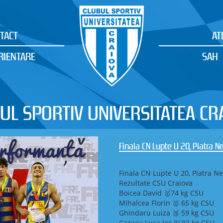
TACT
AT
RIENTARE
SAH
UL SPORTIV UNIVERSITATEA CR
Finala CN Lupte U 20, Piatra 
Finala CN Lupte U 20, Piatra N
Rezultate CSU Craiova
Boicea David 🥇74 kg CSU
Mihalcea Florin 🥇 65 kg CSU
Ghindaru Luiza 🥉 59 kg CSU
Cazacu Luca loc IV 92 kg CSU