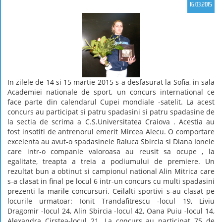
16.03.2015
In zilele de 14 si 15 martie 2015 s-a desfasurat la Sofia, in sala
Academiei nationale de sport, un concurs international ce
face parte din calendarul Cupei mondiale -satelit. La acest
concurs au participat si patru spadasini si patru spadasine de
la sectia de scrima a C.S.Universitatea Craiova . Acestia au
fost insotiti de antrenorul emerit Mircea Alecu. O comportare
excelenta au avut-o spadasinele Raluca Sbircia si Diana Ionele
care intr-o companie valoroasa au reusit sa ocupe , la
egalitate, treapta a treia a podiumului de premiere. Un
rezultat bun a obtinut si campionul national Alin Mitrica care
s-a clasat in final pe locul 6 intr-un concurs cu multi spadasini
prezenti la marile concursuri. Ceilalti sportivi s-au clasat pe
locurile urmatoar: Ionit Trandafitrescu -locul 19, Liviu
Dragomir -locul 24, Alin Sbircia -locul 42, Oana Puiu -locul 14,
Alexandra Cirstea-locul 21. La concurs au participat 75 de