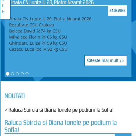
Finala CN Lupte U 20, Piatra Neamț 2026.
L
24.05.2026
E
Finala CN Lupte U 20, Piatra Neamț 2026.
Rezultate CSU Craiova
Boicea David 🥇74 kg CSU
Mihalcea Florin 🥇 65 kg CSU
Ghindaru Luiza 🥉 59 kg CSU
Cazacu Luca loc IV 92 kg CSU
Citeste mai mult >>
NOUTATI
> Raluca Sbircia si Diana Ionele pe podium la Sofia!
Raluca Sbircia si Diana Ionele pe podium la
Sofia!