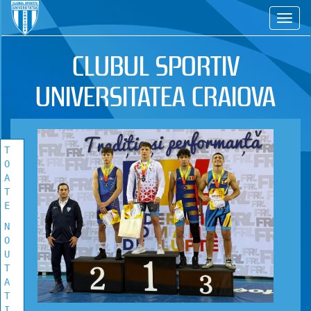
CS
TOATE
NOUTATILE
CLUBUL SPORTIV
Vezi toate stirile!
UNIVERSITATEA CRAIOVA
T
O
A
T
E
N
O
U
T
A
T
I