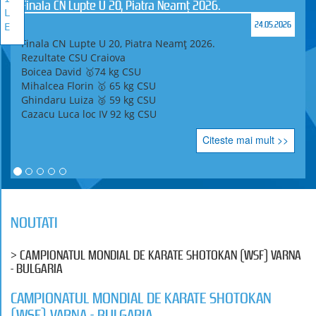
Finala CN Lupte U 20, Piatra Neamț 2026.
L
24.05.2026
E
Finala CN Lupte U 20, Piatra Neamț 2026.
Rezultate CSU Craiova
Boicea David 🥇74 kg CSU
Mihalcea Florin 🥇 65 kg CSU
Ghindaru Luiza 🥉 59 kg CSU
Cazacu Luca loc IV 92 kg CSU
Citeste mai mult >>
NOUTATI
> CAMPIONATUL MONDIAL DE KARATE SHOTOKAN (WSF) VARNA
- BULGARIA
CAMPIONATUL MONDIAL DE KARATE SHOTOKAN
(WSF) VARNA - BULGARIA