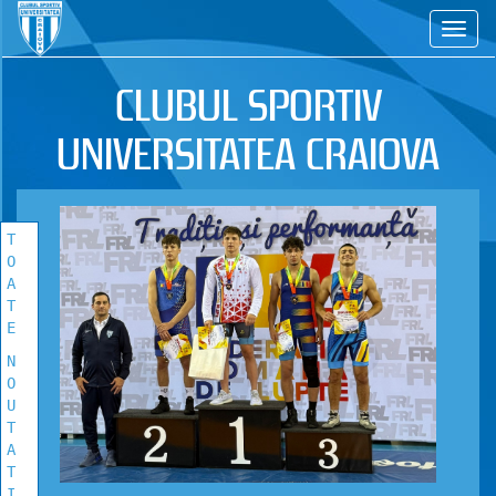
CS
TOATE
NOUTATILE
CLUBUL SPORTIV
Vezi toate stirile!
UNIVERSITATEA CRAIOVA
T
O
A
T
E
N
O
U
T
A
T
I