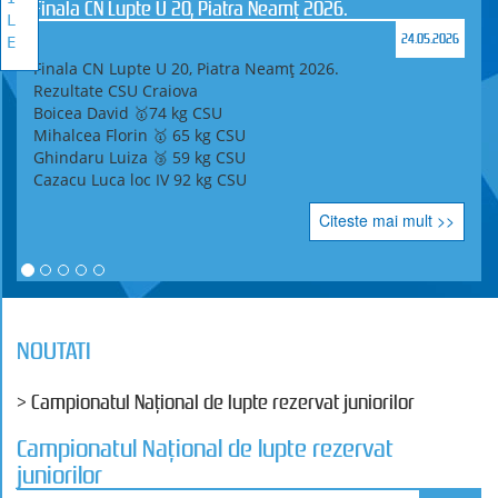
Finala CN Lupte U 20, Piatra Neamț 2026.
L
24.05.2026
E
Finala CN Lupte U 20, Piatra Neamț 2026.
Rezultate CSU Craiova
Boicea David 🥇74 kg CSU
Mihalcea Florin 🥇 65 kg CSU
Ghindaru Luiza 🥉 59 kg CSU
Cazacu Luca loc IV 92 kg CSU
Citeste mai mult >>
NOUTATI
> Campionatul Național de lupte rezervat juniorilor
Campionatul Național de lupte rezervat
juniorilor