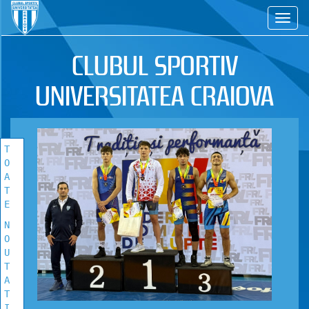
CS
TOATE
NOUTATILE
CLUBUL SPORTIV
Vezi toate stirile!
UNIVERSITATEA CRAIOVA
T
O
A
T
E
N
O
U
T
A
T
I