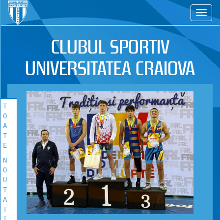
CS
TOATE
NOUTATILE
CLUBUL SPORTIV
Vezi toate stirile!
UNIVERSITATEA CRAIOVA
T
O
A
T
E
N
O
U
T
A
T
I