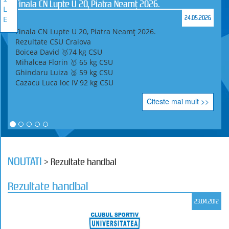
Finala CN Lupte U 20, Piatra Neamț 2026.
L
24.05.2026
E
Finala CN Lupte U 20, Piatra Neamț 2026.
Rezultate CSU Craiova
Boicea David 🥇74 kg CSU
Mihalcea Florin 🥇 65 kg CSU
Ghindaru Luiza 🥉 59 kg CSU
Cazacu Luca loc IV 92 kg CSU
Citeste mai mult >>
NOUTATI
> Rezultate handbal
Rezultate handbal
23.04.2012