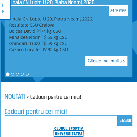
Finala CN Lupte U 20, Piatra Neamț 2026.
L
24.05.2026
E
Finala CN Lupte U 20, Piatra Neamț 2026.
Rezultate CSU Craiova
Boicea David 🥇74 kg CSU
Mihalcea Florin 🥇 65 kg CSU
Ghindaru Luiza 🥉 59 kg CSU
Cazacu Luca loc IV 92 kg CSU
Citeste mai mult >>
NOUTATI
> Cadouri pentru cei mici!
Cadouri pentru cei mici!
15.12.2011