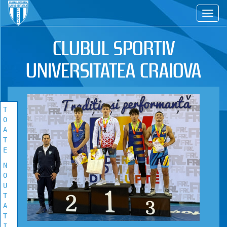
CS
TOATE
NOUTATILE
CLUBUL SPORTIV
Vezi toate stirile!
UNIVERSITATEA CRAIOVA
T
O
A
T
E
N
O
U
T
A
T
I