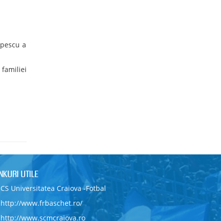
opescu a
familiei
INKURI UTILE
CS Universitatea Craiova -Fotbal
http://www.frbaschet.ro/
http://www.scmcraiova.ro