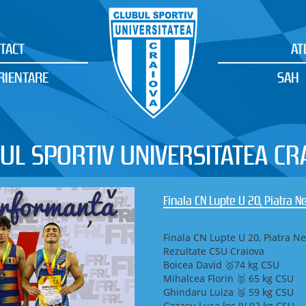
TACT
AT
RIENTARE
SAH
UL SPORTIV UNIVERSITATEA CR
Finala CN Lupte U 20, Piatra 
Finala CN Lupte U 20, Piatra N
Rezultate CSU Craiova
Boicea David 🥇74 kg CSU
Mihalcea Florin 🥇 65 kg CSU
Ghindaru Luiza 🥉 59 kg CSU
Cazacu Luca loc IV 92 kg CSU