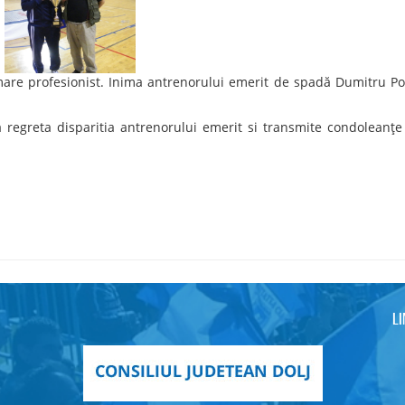
mare profesionist. Inima antrenorului emerit de spadă Dumitru P
 regreta disparitia antrenorului emerit si transmite condoleanțe 
L